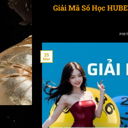
Giải Mã Số Học HUBE
POS
25
Mar