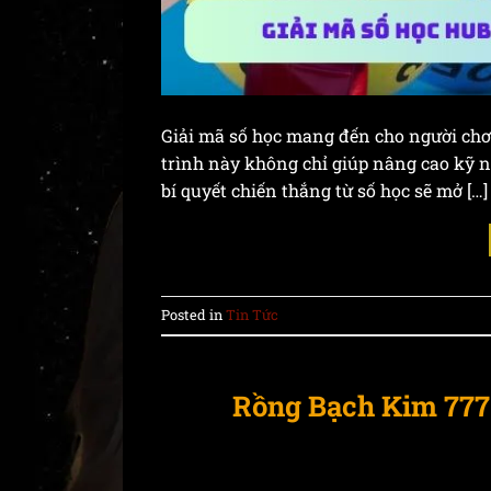
Giải mã số học mang đến cho người chơi
trình này không chỉ giúp nâng cao kỹ 
bí quyết chiến thắng từ số học sẽ mở […]
Posted in
Tin Tức
Rồng Bạch Kim 777 