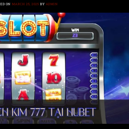
TED ON
MARCH 25, 2025
BY
ADMIN