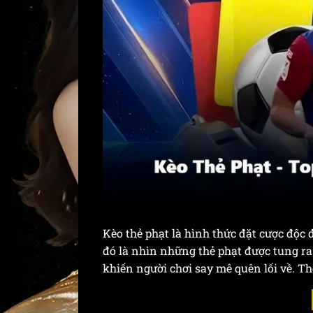
Kèo thẻ phạt là hình thức đặt cược độc
đó là nhìn những thẻ phạt được tung ra 
khiến người chơi say mê quên lối về. Th