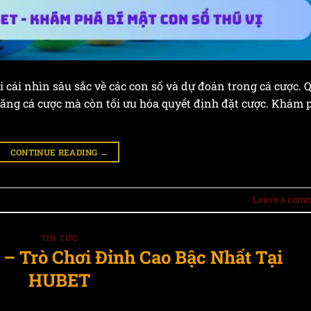
 cái nhìn sâu sắc về các con số và dự đoán trong cá cược. 
năng cá cược mà còn tối ưu hóa quyết định đặt cược. Khám 
CONTINUE READING
→
Leave a com
TIN TỨC
– Trò Chơi Đỉnh Cao Bậc Nhất Tại
HUBET