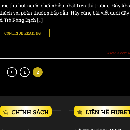
me thu hút người chơi nhiều nhất trên thị trường. Đây kh
 thách với phần thưởng hấp dẫn. Hãy cùng bài viết dưới đây
ơi Trò Rồng Bạch […]
CONTINUE READING
→
Leave a com
1
2
CHÍNH SÁCH
LIÊN HỆ HUBE