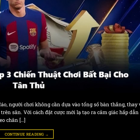
 đáo, người chơi không cần dựa vào tổng số bàn thắng, thay 
trên sân. Với cách đặt cược mới lạ tạo ra cảm giác hấp dẫn
eo chân […]
CONTINUE READING
→