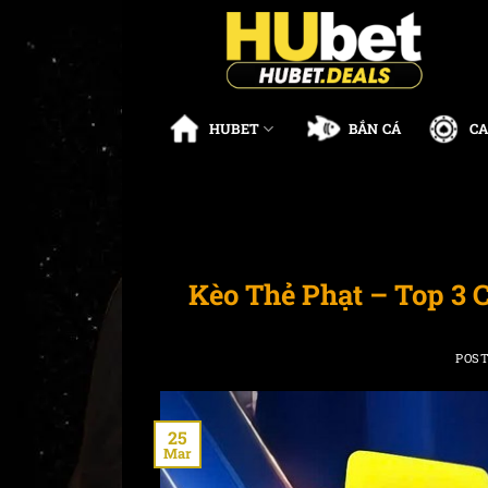
Skip
to
content
HUBET
BẮN CÁ
CA
Kèo Thẻ Phạt – Top 3 
POS
25
Mar