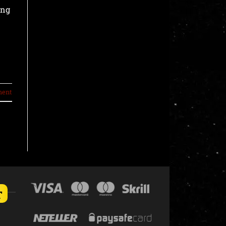
ông
ment
T