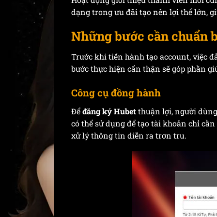
dạng trong ưu đãi tạo nên lợi thế lớn, g
Những bước cần chuẩn bị
Trước khi tiến hành tạo account, việc đ
bước thực hiện cẩn thận sẽ góp phần gi
Công cụ đồng hành
Để
đăng ký Hubet
thuận lợi, người dùng
có thể sử dụng để tạo tài khoản chỉ cần
xử lý thông tin diễn ra trơn tru.