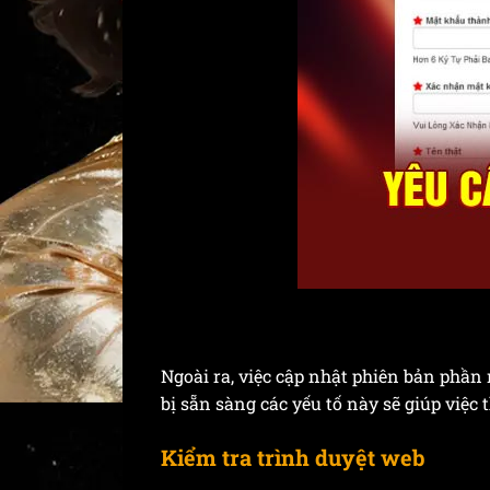
Ngoài ra, việc cập nhật phiên bản phần 
bị sẵn sàng các yếu tố này sẽ giúp việc 
Kiểm tra trình duyệt web