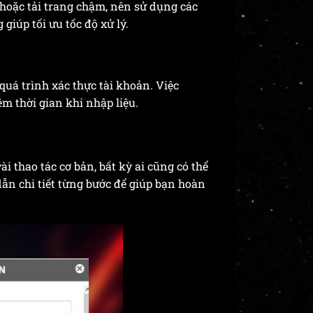
ị hoặc tải trang chậm, nên sử dụng các
giúp tối ưu tốc độ xử lý.
quá trình xác thực tài khoản. Việc
ệm thời gian khi nhập liệu.
i thao tác cơ bản, bất kỳ ai cũng có thể
dẫn chi tiết từng bước để giúp bạn hoàn