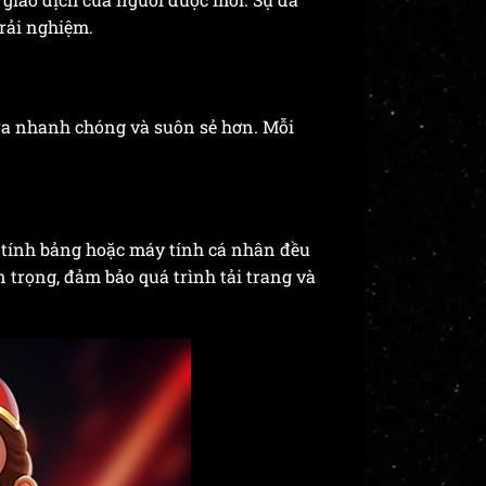
trải nghiệm.
n ra nhanh chóng và suôn sẻ hơn. Mỗi
y tính bảng hoặc máy tính cá nhân đều
n trọng, đảm bảo quá trình tải trang và