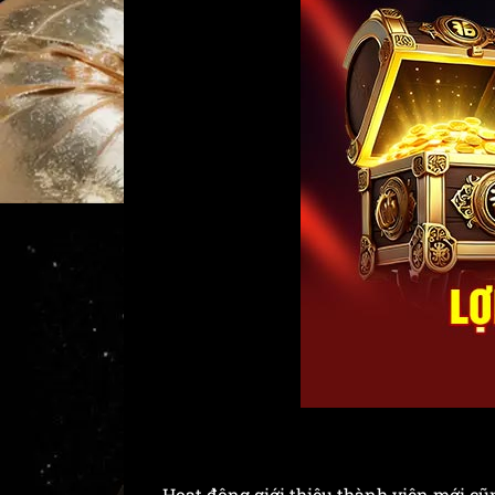
Hoạt động giới thiệu thành viên mới cũn