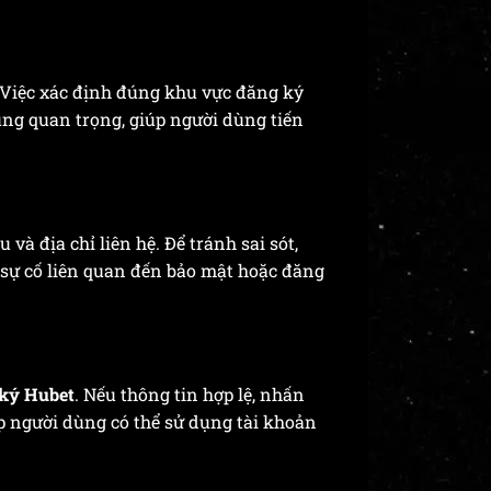
. Việc xác định đúng khu vực đăng ký
ùng quan trọng, giúp người dùng tiến
à địa chỉ liên hệ. Để tránh sai sót,
 sự cố liên quan đến bảo mật hoặc đăng
ký Hubet
. Nếu thông tin hợp lệ, nhấn
úp người dùng có thể sử dụng tài khoản