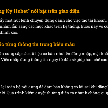
g Ký Hubet” nổi bật trên giao diện
hấy một nút lệnh chuyên dụng dành cho việc tạo tài khoản
hế nhầm lẫn sang các mục khác trên hệ thống. Bước này vô c
chính xác.
ác từng thông tin trong biểu mẫu
n cung cấp các dữ liệu cơ bản như tên đăng nhập, mật khẩu v
. Việc nhập đúng thông tin ngay từ đầu sẽ giúp hạn chế các
 lại toàn bộ nội dung để đảm bảo không có lỗi sai khi
đăng 
ử lý. Quá trình kiểm duyệt thường diễn ra nhanh chóng, gi