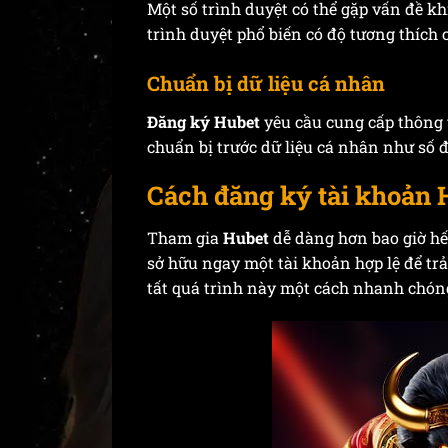
Một số trình duyệt có thể gặp vấn đề k
trình duyệt phổ biến có độ tương thích 
Chuẩn bị dữ liệu cá nhân
Đăng ký Hubet
yêu cầu cung cấp thông 
chuẩn bị trước dữ liệu cá nhân như số đi
Cách đăng ký tài khoản 
Tham gia
Hubet
dễ dàng hơn bao giờ hết
sở hữu ngay một tài khoản hợp lệ để trả
tất quá trình này một cách nhanh chón