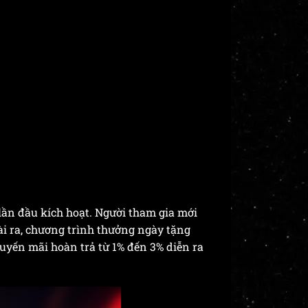
lần đầu kích hoạt. Người tham gia mới
oài ra, chương trình thưởng ngày tặng
huyến mãi hoàn trả từ 1% đến 3% diễn ra