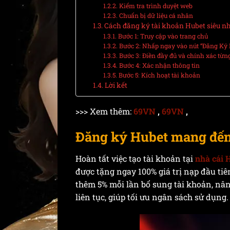
Kiểm tra trình duyệt web
Chuẩn bị dữ liệu cá nhân
Cách đăng ký tài khoản Hubet siêu nh
Bước 1: Truy cập vào trang chủ
Bước 2: Nhấp ngay vào nút “Đăng Ký H
Bước 3: Điền đầy đủ và chính xác từn
Bước 4: Xác nhận thông tin
Bước 5: Kích hoạt tài khoản
Lời kết
>>> Xem thêm:
69VN
,
69VN
,
Đăng ký Hubet mang đến
Hoàn tất việc tạo tài khoản tại
nhà cái
được tặng ngay 100% giá trị nạp đầu tiê
thêm 5% mỗi lần bổ sung tài khoản, nâng
liên tục, giúp tối ưu ngân sách sử dụng.