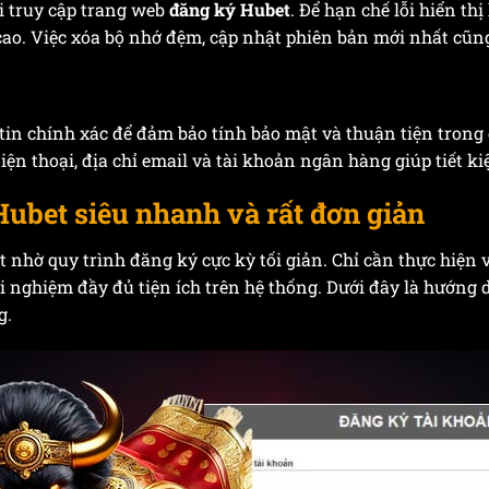
hi truy cập trang web
đăng ký Hubet
. Để hạn chế lỗi hiển th
cao. Việc xóa bộ nhớ đệm, cập nhật phiên bản mới nhất cũng 
tin chính xác để đảm bảo tính bảo mật và thuận tiện trong 
ện thoại, địa chỉ email và tài khoản ngân hàng giúp tiết ki
Hubet siêu nhanh và rất đơn giản
 nhờ quy trình đăng ký cực kỳ tối giản. Chỉ cần thực hiện và
i nghiệm đầy đủ tiện ích trên hệ thống. Dưới đây là hướng 
g.