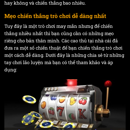
hay không và chiến thắng bao nhiêu.
Mẹo chiến thắng trò chơi dễ dàng nhất
Tuy đây là một trò chơi may mắn nhưng để chiến
thắng nhiều nhất thì bạn cũng cần có những mẹo
riêng cho bản thân mình. Các cao thủ tại nhà cái đã
đưa ra một số chiến thuật để bạn chiến thắng trò chơi
một cách dễ dàng. Dưới đây là những chia sẻ từ những
tay chơi lão luyện mà bạn có thể tham khảo và áp
dụng: