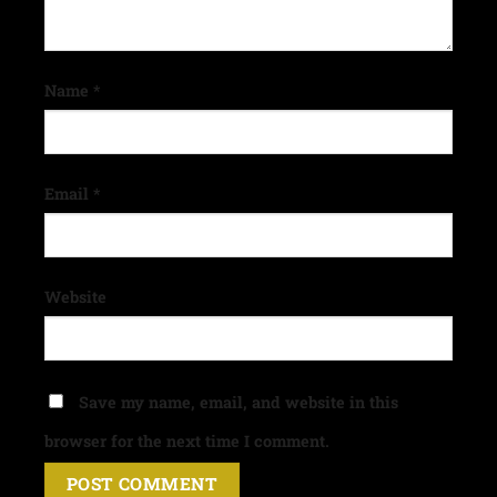
Name
*
Email
*
Website
Save my name, email, and website in this
browser for the next time I comment.