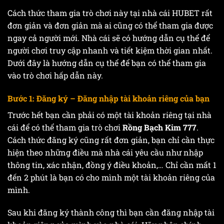
Cách thức tham gia trò chơi này tại nhà cái HUBET rất
đơn giản và đơn giản mà ai cũng có thể tham gia được
ngay cả người mới. Nhà cái sẽ có hướng dẫn cụ thể để
người chơi truy cập nhanh và tiết kiệm thời gian nhất.
Dưới đây là hướng dẫn cụ thể để bạn có thể tham gia
vào trò chơi hấp dẫn này.
Bước 1: Đăng ký – Đăng nhập tài khoản riêng của bạn
Trước hết bạn cần phải có một tài khoản riêng tại nhà
cái để có thể tham gia trò chơi
Rồng Bạch Kim 777
.
Cách thức đăng ký cũng rất đơn giản, bạn chỉ cần thực
hiện theo những điều mà nhà cái yêu cầu như nhập
thông tin, xác nhận, đồng ý điều khoản,… Chỉ cần mất 1
đến 2 phút là bạn có cho mình một tài khoản riêng của
mình.
Sau khi đăng ký thành công thì bạn cần đăng nhập tài