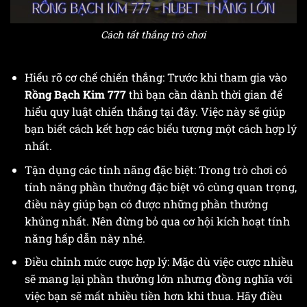
Cách tất thắng trò chơi
Hiểu rõ cơ chế chiến thắng: Trước khi tham gia vào
Rồng Bạch Kim 777
thì bạn cần dành thời gian để
hiểu quy luật chiến thắng tại đây. Việc này sẽ giúp
bạn biết cách kết hợp các biểu tượng một cách hợp lý
nhất.
Tận dụng các tính năng đặc biệt: Trong trò chơi có
tính năng phần thưởng đặc biệt vô cùng quan trọng,
điều này giúp bạn có được những phần thưởng
khủng nhất. Nên đừng bỏ qua cơ hội kích hoạt tính
năng hấp dẫn này nhé.
Điều chỉnh mức cược hợp lý: Mặc dù việc cược nhiều
sẽ mang lại phần thưởng lớn nhưng đồng nghĩa với
việc bạn sẽ mất nhiều tiền hơn khi thua. Hãy điều