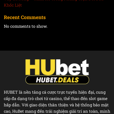
Khốc Liệt
Recent Comments
No comments to show.
HUBET
là nền tảng cá cược trực tuyến hiện đại, cung
cấp đa dạng trò chơi từ casino, thể thao đến slot game
hấp dẫn. Với giao diện thân thiện và hệ thống bảo mật
cao, HuBet mang đến trải nghiệm giải trí an toàn, minh