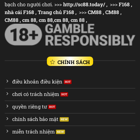
bạch cho người chơi. >>>
http://sc88.today/
,
>>>
F168
,
nhà cái F168
,
Trang chủ F168
,
>>>
CM88
,
CM88
,
CM88
,
cm 88
,
cm 88
,
cm 88
,
cm 88
,
CHÍNH SÁCH
điều khoản điều kiện
chơi có trách nhiệm
quyền riêng tư
chính sách bảo mật
miễn trách nhiệm