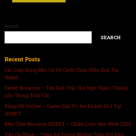
Search
SEARCH
Recent Posts
Các Loại Súng Bắn Cá Và Cách Chọn Hiệu Quả Tại
Hubet
Sweet Bonanza – Tựa Slot Trái Cây Ngọt Ngào, Thắng
Lớn Trong Tích Tắc
Rồng Hổ Online – Game Giải Trí Ăn Khách Số 1 Tại
HUBET
Mẹo Chơi Baccarat HUBET – Chiến Lược Hay Nhất 2025
Vảy Gà Rồng – Thần Kê Trong Những Trận Đối Đầu